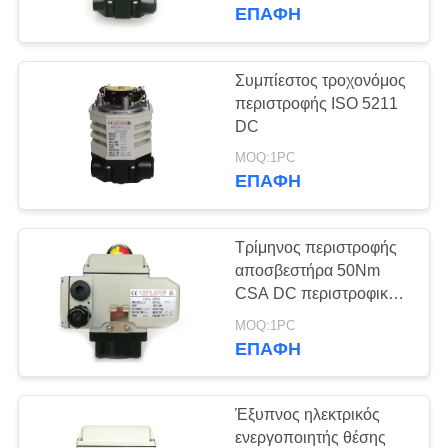
ΕΡΓΟΣΤΑΣΊΩΝ
ΕΠΑΦΉ
ΠΟΙΟΤΙΚΌΣ
Συμπίεστος τροχονόμος
ΈΛΕΓΧΟΣ
περιστροφής ISO 5211
DC
ΜΑΣ
MOQ:1PC
ΕΠΑΦΉ
ΕΛΆΤΕ
ΣΕ
Τρίμηνος περιστροφής
ΕΠΑΦΉ
αποσβεστήρα 50Nm
ΜΕ
CSA DC περιστροφικός
ενεργοποιητής
MOQ:1PC
ΕΠΑΦΉ
ΖΗΤΉΣΤΕ
ΈΝΑ
Έξυπνος ηλεκτρικός
ΑΠΌΣΠΑΣΜΑ
ενεργοποιητής θέσης