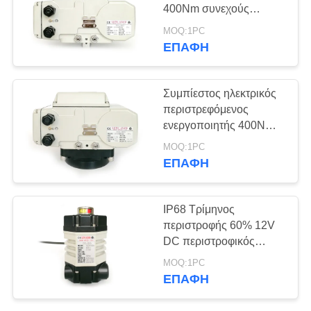
400Nm συνεχούς
ρεύματος
中
MOQ:1PC
ΕΠΑΦΉ
文
官
Συμπίεστος ηλεκτρικός
περιστρεφόμενος
网
ενεργοποιητής 400Nm
συνεχούς ρεύματος
MOQ:1PC
SITEMAP
ΕΠΑΦΉ
PRIVACY
IP68 Τρίμηνος
POLICY
περιστροφής 60% 12V
DC περιστροφικός
ενεργοποιητής
MOQ:1PC
ΕΠΑΦΉ