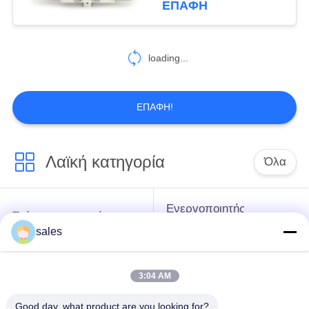
ΕΠΑΦΉ
loading...
ΕΠΑΦΉ!
Λαϊκή κατηγορία
Όλα
Ενεργοποιητής
Τρίμηνος στροφής
πολλαπλών
sales
Ενεργοποιητής
στροφών
3:04 AM
Ηλεκτρικός
ενεργοποιητής
Έξυπνος ηλεκτρικός
Good day, what product are you looking for?