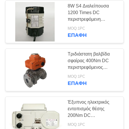
8W S4 Διαλείπουσα
1200 Times DC
περιστρεφόμενη
ενεργοποιητή
MOQ:1PC
ΕΠΑΦΉ
Τριδιάστατη βαλβίδα
σφαίρας 400Nm DC
περιστρεφόμενος
ενεργοποιητής
MOQ:1PC
ΕΠΑΦΉ
Έξυπνος ηλεκτρικός
εντοπισμός θέσης
200Nm DC
περιστρεφόμενος
MOQ:1PC
ενεργοποιητής