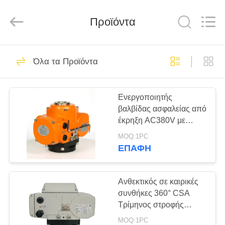
2026
Dynamic
Corporation
Limited.
Προϊόντα
All
Rights
Reserved.
ΣΠΊΤΙ
83
Όλα τα Προϊόντα
Τρίμηνος στροφής
ΠΡΟΪΌΝΤΑ
Ενεργοποιητής
Ενεργοποιητής
βαλβίδας ασφαλείας από
ΕΜΦΆΝΙΣΗ
έκρηξη AC380V με
VR
διαμόρφωση 50Nm
MOQ:1PC
ΕΠΑΦΉ
27
ΠΕΡΊΠΟΥ
Ενεργοποιητής
ΕΜΕΊΣ
Ανθεκτικός σε καιρικές
συνθήκες 360° CSA
πολλαπλών
Τρίμηνος στροφής
ΓΎΡΟΣ
Ηλεκτρικός
στροφών
MOQ:1PC