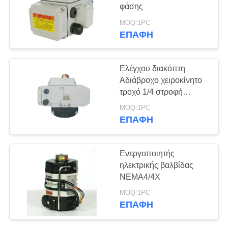
φάσης
中
MOQ:1PC
ΕΠΑΦΉ
71
文
Συμπίεστος
官
Ελέγχου διακόπτη
ενεργοποιητής
Αδιάβροχο χειροκίνητο
网
τροχό 1/4 στροφή
ενεργοποιητή
MOQ:1PC
SITEMAP
ΕΠΑΦΉ
19
PRIVACY
Ενεργοποιητής
Ηλεκτρικός
POLICY
ηλεκτρικής βαλβίδας
NEMA4/4X
ενεργοποιητής
MOQ:1PC
ασφαλείας
ΕΠΑΦΉ