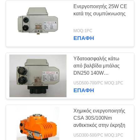
αποτυχίας
Ενεργοποιητής 25W CE
κατά της συμπύκνωσης
28
Ηλεκτρική βαλβίδα
MOQ:1PC
ΕΠΑΦΉ
πεταλούδας
Υδατοασφαλής κάτω
από βαλβίδα μπάλας
DN250 140W
Ηλεκτρικός
23
USD500-700/PC MOQ:1PC
ενεργοποιητής
ΕΠΑΦΉ
ηλεκτρική βαλβίδα
σφαίρας
Χημικός ενεργοποιητής
CSA 30S/100Nm
ανθεκτικός στην έκρηξη
USD300-500/PC MOQ:1PC