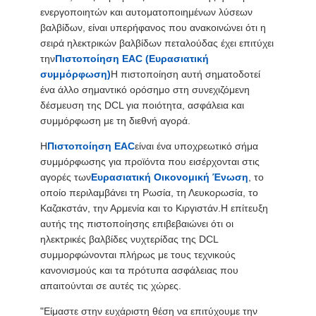
ενεργοποιητών και αυτοματοποιημένων λύσεων
中
βαλβίδων, είναι υπερήφανος που ανακοινώνει ότι η
σειρά ηλεκτρικών βαλβίδων πεταλούδας έχει επιτύχει
文
την
Πιστοποίηση EAC (Ευρασιατική
συμμόρφωση)
Η πιστοποίηση αυτή σηματοδοτεί
官
ένα άλλο σημαντικό ορόσημο στη συνεχιζόμενη
δέσμευση της DCL για ποιότητα, ασφάλεια και
网
συμμόρφωση με τη διεθνή αγορά.
Η
Πιστοποίηση EAC
είναι ένα υποχρεωτικό σήμα
SITEMAP
συμμόρφωσης για προϊόντα που εισέρχονται στις
αγορές των
Ευρασιατική Οικονομική Ένωση
, το
οποίο περιλαμβάνει τη Ρωσία, τη Λευκορωσία, το
PRIVACY
Καζακστάν, την Αρμενία και το Κιργιστάν.Η επίτευξη
αυτής της πιστοποίησης επιβεβαιώνει ότι οι
POLICY
ηλεκτρικές βαλβίδες νυχτερίδας της DCL
συμμορφώνονται πλήρως με τους τεχνικούς
κανονισμούς και τα πρότυπα ασφάλειας που
απαιτούνται σε αυτές τις χώρες.
"Είμαστε στην ευχάριστη θέση να επιτύχουμε την