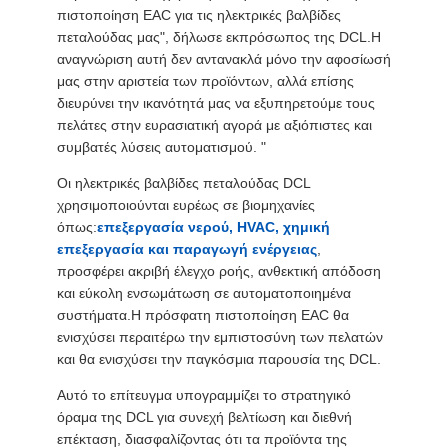
πιστοποίηση EAC για τις ηλεκτρικές βαλβίδες
πεταλούδας μας", δήλωσε εκπρόσωπος της DCL.Η
αναγνώριση αυτή δεν αντανακλά μόνο την αφοσίωσή
μας στην αριστεία των προϊόντων, αλλά επίσης
διευρύνει την ικανότητά μας να εξυπηρετούμε τους
πελάτες στην ευρασιατική αγορά με αξιόπιστες και
συμβατές λύσεις αυτοματισμού. "
Οι ηλεκτρικές βαλβίδες πεταλούδας DCL
χρησιμοποιούνται ευρέως σε βιομηχανίες
όπως:
επεξεργασία νερού, HVAC, χημική
επεξεργασία και παραγωγή ενέργειας
,
προσφέρει ακριβή έλεγχο ροής, ανθεκτική απόδοση
και εύκολη ενσωμάτωση σε αυτοματοποιημένα
συστήματα.Η πρόσφατη πιστοποίηση EAC θα
ενισχύσει περαιτέρω την εμπιστοσύνη των πελατών
και θα ενισχύσει την παγκόσμια παρουσία της DCL.
Αυτό το επίτευγμα υπογραμμίζει το στρατηγικό
όραμα της DCL για συνεχή βελτίωση και διεθνή
επέκταση, διασφαλίζοντας ότι τα προϊόντα της