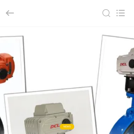
2026
Dynamic
Corporation
Limited.
All
Rights
Reserved.
ΣΠΊΤΙ
ΠΡΟΪΌΝΤΑ
ΕΜΦΆΝΙΣΗ
VR
ΠΕΡΊΠΟΥ
ΕΜΕΊΣ
ΓΎΡΟΣ
NEWS