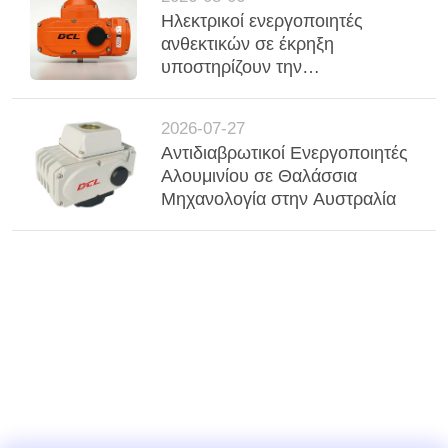
στη Λατινική Αμερική
Ηλεκτρικοί ενεργοποιητές
ανθεκτικών σε έκρηξη
υποστηρίζουν την
αυτοματοποίηση βαλβίδων
επικίνδυνων περιοχών στη
2026-07-27
βιομηχανία πετρελαίου και
Αντιδιαβρωτικοί Ενεργοποιητές
φυσικού αερίου της Λατινικής
Αλουμινίου σε Θαλάσσια
Αμερικής
Μηχανολογία στην Αυστραλία