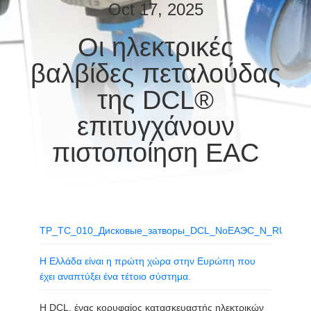
ΕΡΓΟΣΤΑΣΊΩΝ
Oct 17, 2025
Οι ηλεκτρικές
ΠΟΙΟΤΙΚΌΣ
βαλβίδες πεταλούδας
ΈΛΕΓΧΟΣ
της DCL®
ΜΑΣ
επιτυγχάνουν
ΕΛΆΤΕ
πιστοποίηση EAC
ΣΕ
ΕΠΑΦΉ
ΜΕ
ΤР_ТС_010_Дисковые_затворы_DCL_NoЕАЭС_N_RU_Д_CN
ΖΗΤΉΣΤΕ
Η Ελλάδα είναι η πρώτη χώρα στην Ευρώπη που
ΈΝΑ
έχει αναπτύξει ένα τέτοιο σύστημα.
ΑΠΌΣΠΑΣΜΑ
Η DCL, ένας κορυφαίος κατασκευαστής ηλεκτρικών