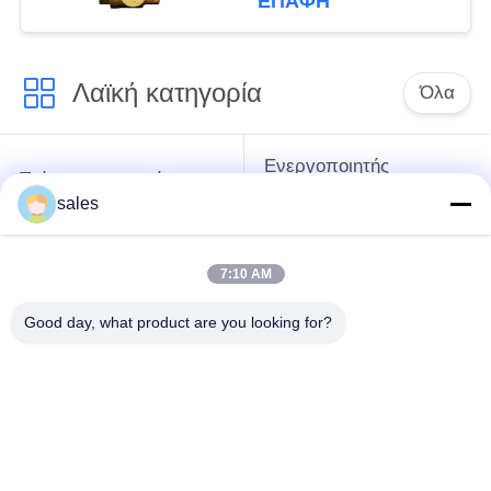
ΕΠΑΦΉ
Λαϊκή κατηγορία
Όλα
Ενεργοποιητής
Τρίμηνος στροφής
πολλαπλών
Ενεργοποιητής
sales
στροφών
7:10 AM
Ηλεκτρικός
ενεργοποιητής
Έξυπνος ηλεκτρικός
Good day, what product are you looking for?
ασφαλείας από
ενεργοποιητής
έκρηξη
Ηλεκτρικός
Συμπίεστος
ενεργοποιητής
ενεργοποιητής
ασφαλείας αποτυχίας