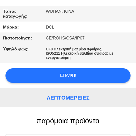
ΕΡΓΟΣΤΑΣΊΩΝ
Τόπος
WUHAN, ΚΊΝΑ
καταγωγής:
ΠΟΙΟΤΙΚΌΣ
Μάρκα:
DCL
ΈΛΕΓΧΟΣ
Πιστοποίηση:
CE/ROHS/CSA/IP67
ΜΑΣ
Υψηλό φως:
,
CF8 Ηλεκτρική βαλβίδα σφαίρας
ISO5211 Ηλεκτρική βαλβίδα σφαίρας με
ενεργοποίηση
ΕΛΆΤΕ
ΣΕ
ΕΠΑΦΉ!
ΕΠΑΦΉ
ΜΕ
ΛΕΠΤΟΜΈΡΕΙΕΣ
ΖΗΤΉΣΤΕ
ΈΝΑ
παρόμοια προϊόντα
ΑΠΌΣΠΑΣΜΑ