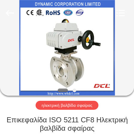
2026
Dynamic
Corporation
Limited.
All
Rights
Reserved.
ΣΠΊΤΙ
ΠΡΟΪΌΝΤΑ
ΕΜΦΆΝΙΣΗ
VR
ΠΕΡΊΠΟΥ
ΕΜΕΊΣ
ηλεκτρική βαλβίδα σφαίρας
Επικεφαλίδα ISO 5211 CF8 Ηλεκτρική
ΓΎΡΟΣ
βαλβίδα σφαίρας