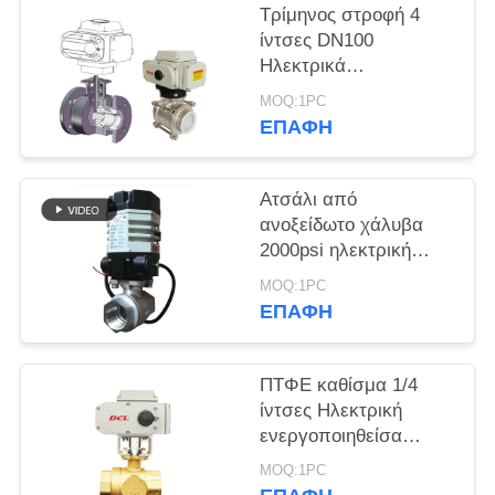
Τρίμηνος στροφή 4
ίντσες DN100
中
Ηλεκτρικά
文
λειτουργούμενη
MOQ:1PC
βαλβίδα μπάλας
ΕΠΑΦΉ
官
网
Ατσάλι από
ανοξείδωτο χάλυβα
SITEMAP
2000psi ηλεκτρική
βαλβίδα σφαίρας
MOQ:1PC
υψηλής πίεσης
ΕΠΑΦΉ
PRIVACY
POLICY
ΠΤΦΕ καθίσμα 1/4
ίντσες Ηλεκτρική
ενεργοποιηθείσα
βαμβάκι μπάλα από
MOQ:1PC
χαλκό