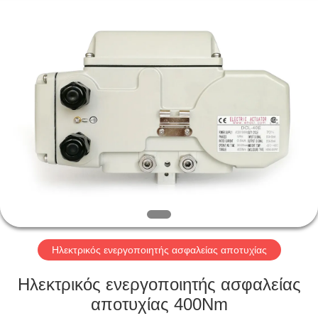
2026
Dynamic
Corporation
Limited.
All
Rights
Reserved.
ΣΠΊΤΙ
ΠΡΟΪΌΝΤΑ
ΕΜΦΆΝΙΣΗ
VR
ΠΕΡΊΠΟΥ
ΕΜΕΊΣ
Ηλεκτρικός ενεργοποιητής ασφαλείας αποτυχίας
Ηλεκτρικός ενεργοποιητής ασφαλείας
ΓΎΡΟΣ
αποτυχίας 400Nm