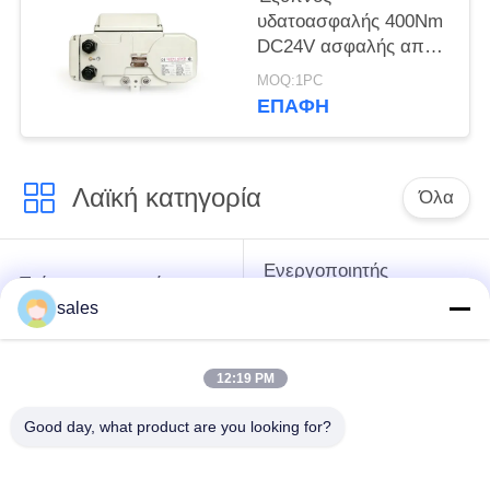
υδατοασφαλής 400Nm
DC24V ασφαλής από
βλάβη ηλεκτρικός
MOQ:1PC
ενεργοποιητής
ΕΠΑΦΉ
Λαϊκή κατηγορία
Όλα
Ενεργοποιητής
Τρίμηνος στροφής
πολλαπλών
Ενεργοποιητής
sales
στροφών
12:19 PM
Ηλεκτρικός
ενεργοποιητής
Έξυπνος ηλεκτρικός
Good day, what product are you looking for?
ασφαλείας από
ενεργοποιητής
έκρηξη