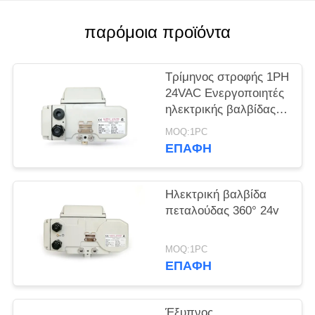
中
παρόμοια προϊόντα
文
Τρίμηνος στροφής 1PH
官
24VAC Ενεργοποιητές
ηλεκτρικής βαλβίδας
网
ασφαλείας από βλάβη
MOQ:1PC
ΕΠΑΦΉ
SITEMAP
Ηλεκτρική βαλβίδα
PRIVACY
πεταλούδας 360° 24v
POLICY
MOQ:1PC
ΕΠΑΦΉ
Έξυπνος