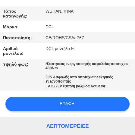
ΕΡΓΟΣΤΑΣΊΩΝ
Τόπος
WUHAN, ΚΊΝΑ
καταγωγής:
ΠΟΙΟΤΙΚΌΣ
Μάρκα:
DCL
ΈΛΕΓΧΟΣ
Πιστοποίηση:
CE/ROHS/CSA/IP67
ΜΑΣ
Αριθμό
DCL μοντέλο E
μοντέλου:
ΕΛΆΤΕ
Υψηλό φως:
Ηλεκτρικός ενεργοποιητής ασφαλείας αποτυχίας
ΣΕ
400Nm
,
30S Ασφαλής από αποτυχία ηλεκτρικός
ΕΠΑΦΉ
ενεργοποιητής
,
AC220V έξυπνη βαλβίδα Actuator
ΜΕ
ΕΠΑΦΉ!
ΖΗΤΉΣΤΕ
ΈΝΑ
ΛΕΠΤΟΜΈΡΕΙΕΣ
ΑΠΌΣΠΑΣΜΑ