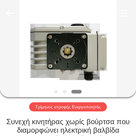
2026
Dynamic
Corporation
Limited.
All
Rights
Reserved.
ΣΠΊΤΙ
ΠΡΟΪΌΝΤΑ
ΕΜΦΆΝΙΣΗ
VR
ΠΕΡΊΠΟΥ
ΕΜΕΊΣ
Τρίμηνος στροφής Ενεργοποιητής
Συνεχή κινητήρας χωρίς βούρτσα που
ΓΎΡΟΣ
διαμορφώνει ηλεκτρική βαλβίδα