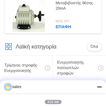
Μεταβιβαστής θέσης
20mA
MOQ:1PC
ΕΠΑΦΉ
Λαϊκή κατηγορία
Όλα
Ενεργοποιητής
Τρίμηνος στροφής
πολλαπλών
Ενεργοποιητής
στροφών
sales
Ηλεκτρικός
ενεργοποιητής
Έξυπνος ηλεκτρικός
ασφαλείας από
ενεργοποιητής
4:21 AM
έκρηξη