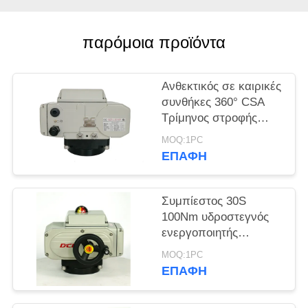
中
παρόμοια προϊόντα
文
官
Ανθεκτικός σε καιρικές
συνθήκες 360° CSA
网
Τρίμηνος στροφής
Ηλεκτρικός
MOQ:1PC
ενεργοποιητής
SITEMAP
ΕΠΑΦΉ
PRIVACY
Συμπίεστος 30S
100Nm υδροστεγνός
POLICY
ενεργοποιητής
τριμηνιαίας
MOQ:1PC
περιστροφής
ΕΠΑΦΉ