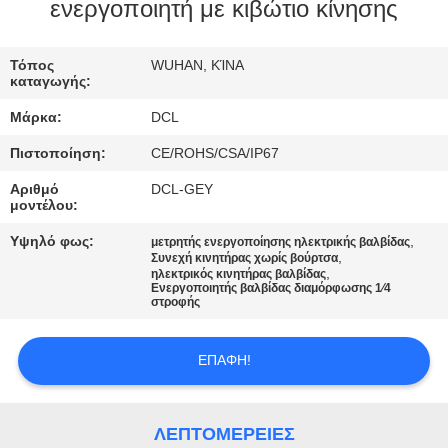
ΕΡΓΟΣΤΑΣΊΩΝ
ενεργοποιητή με κιβώτιο κίνησης
ΠΟΙΟΤΙΚΌΣ
Τόπος
WUHAN, ΚΊΝΑ
καταγωγής:
ΈΛΕΓΧΟΣ
Μάρκα:
DCL
Πιστοποίηση:
CE/ROHS/CSA/IP67
ΜΑΣ
Αριθμό
DCL-GEY
ΕΛΆΤΕ
μοντέλου:
ΣΕ
Υψηλό φως:
,
μετρητής ενεργοποίησης ηλεκτρικής βαλβίδας
,
ΕΠΑΦΉ
Συνεχή κινητήρας χωρίς βούρτσα
,
ηλεκτρικός κινητήρας βαλβίδας
Ενεργοποιητής βαλβίδας διαμόρφωσης 1⁄4
ΜΕ
στροφής
ΖΗΤΉΣΤΕ
ΕΠΑΦΉ!
ΈΝΑ
ΑΠΌΣΠΑΣΜΑ
ΛΕΠΤΟΜΈΡΕΙΕΣ