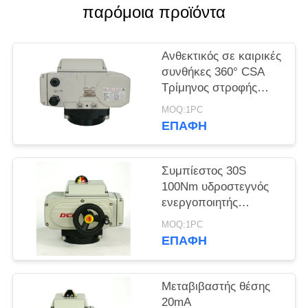
παρόμοια προϊόντα
中
文
Ανθεκτικός σε καιρικές
συνθήκες 360° CSA
官
Τρίμηνος στροφής
Ηλεκτρικός
网
MOQ:1PC
ενεργοποιητής
ΕΠΑΦΉ
SITEMAP
Συμπίεστος 30S
100Nm υδροστεγνός
PRIVACY
ενεργοποιητής
τριμηνιαίας
POLICY
MOQ:1PC
περιστροφής
ΕΠΑΦΉ
Μεταβιβαστής θέσης
20mA