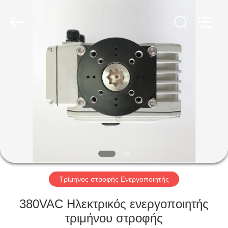
2026
Dynamic
Corporation
Limited.
All
Rights
Reserved.
ΣΠΊΤΙ
ΠΡΟΪΌΝΤΑ
ΕΜΦΆΝΙΣΗ
VR
ΠΕΡΊΠΟΥ
ΕΜΕΊΣ
Τρίμηνος στροφής Ενεργοποιητής
380VAC Ηλεκτρικός ενεργοποιητής
ΓΎΡΟΣ
τριμήνου στροφής