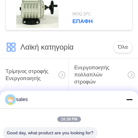
MOQ:1PC
ΕΠΑΦΉ
Λαϊκή κατηγορία
Όλα
Ενεργοποιητής
Τρίμηνος στροφής
πολλαπλών
Ενεργοποιητής
στροφών
sales
Ηλεκτρικός
ενεργοποιητής
Έξυπνος ηλεκτρικός
ασφαλείας από
ενεργοποιητής
10:38 PM
έκρηξη
Good day, what product are you looking for?