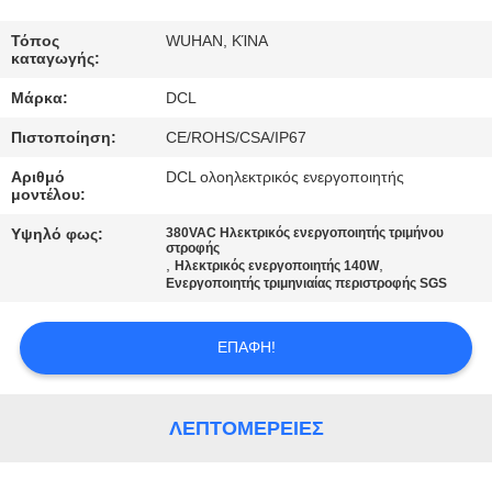
ΕΡΓΟΣΤΑΣΊΩΝ
Τόπος
WUHAN, ΚΊΝΑ
καταγωγής:
ΠΟΙΟΤΙΚΌΣ
Μάρκα:
DCL
ΈΛΕΓΧΟΣ
Πιστοποίηση:
CE/ROHS/CSA/IP67
ΜΑΣ
Αριθμό
DCL ολοηλεκτρικός ενεργοποιητής
μοντέλου:
ΕΛΆΤΕ
Υψηλό φως:
380VAC Ηλεκτρικός ενεργοποιητής τριμήνου
ΣΕ
στροφής
,
,
Ηλεκτρικός ενεργοποιητής 140W
ΕΠΑΦΉ
Ενεργοποιητής τριμηνιαίας περιστροφής SGS
ΜΕ
ΕΠΑΦΉ!
ΖΗΤΉΣΤΕ
ΈΝΑ
ΛΕΠΤΟΜΈΡΕΙΕΣ
ΑΠΌΣΠΑΣΜΑ