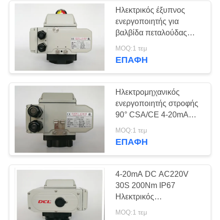
αποτυχίας
Ηλεκτρικός έξυπνος
ενεργοποιητής για
28
βαλβίδα πεταλούδας
Ηλεκτρική βαλβίδα
καυσίμου καυστήρα
MOQ:1 τεμ
0~90° ρυθμιζόμενος
ΕΠΑΦΉ
πεταλούδας
Ηλεκτρομηχανικός
ενεργοποιητής στροφής
90° CSA/CE 4-20mA
50Nm 20S Smart
23
MOQ:1 τεμ
ΕΠΑΦΉ
ηλεκτρική βαλβίδα
σφαίρας
4-20mA DC AC220V
30S 200Nm IP67
Ηλεκτρικός
ενεργοποιητής
MOQ:1 τεμ
περιστροφής 90°