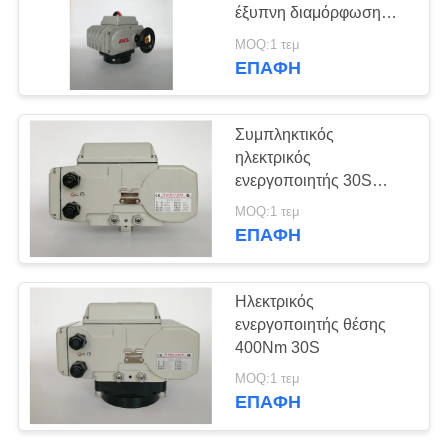
έξυπνη διαμόρφωση
CSA UL 90W 45S
中
MOQ:1 τεμ
600Nm
ΕΠΑΦΉ
71
文
Συμπίεστος
官
Συμπληκτικός
ενεργοποιητής
ηλεκτρικός
网
ενεργοποιητής 30S
200Nm 4-20mADC
MOQ:1 τεμ
SITEMAP
ανθεκτικός σε έκρηξη
ΕΠΑΦΉ
19
PRIVACY
Ηλεκτρικός
Ηλεκτρικός
POLICY
ενεργοποιητής θέσης
400Nm 30S
ενεργοποιητής
MOQ:1 τεμ
ασφαλείας
ΕΠΑΦΉ