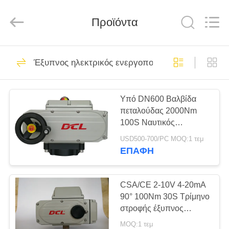
2026
Dynamic
Corporation
Limited.
Προϊόντα
All
Rights
Reserved.
ΣΠΊΤΙ
83
Έξυπνος ηλεκτρικός ενεργοποιητής
Τρίμηνος στροφής
ΠΡΟΪΌΝΤΑ
Ενεργοποιητής
Υπό DN600 Βαλβίδα
πεταλούδας 2000Nm
ΕΜΦΆΝΙΣΗ
100S Ναυτικός
VR
ηλεκτρικός
USD500-700/PC MOQ:1 τεμ
ενεργοποιητής
ΕΠΑΦΉ
τεσσάρων στροφών
27
ΠΕΡΊΠΟΥ
Ενεργοποιητής
ΕΜΕΊΣ
CSA/CE 2-10V 4-20mA
90° 100Nm 30S Τρίμηνο
πολλαπλών
στροφής έξυπνος
ΓΎΡΟΣ
ηλεκτρικός
στροφών
MOQ:1 τεμ