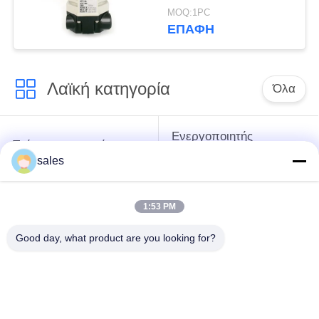
ενεργοποιητής
MOQ:1PC
ΕΠΑΦΉ
Λαϊκή κατηγορία
Όλα
Ενεργοποιητής
Τρίμηνος στροφής
πολλαπλών
Ενεργοποιητής
sales
στροφών
1:53 PM
Ηλεκτρικός
ενεργοποιητής
Έξυπνος ηλεκτρικός
Good day, what product are you looking for?
ασφαλείας από
ενεργοποιητής
έκρηξη
Ηλεκτρικός
Συμπίεστος