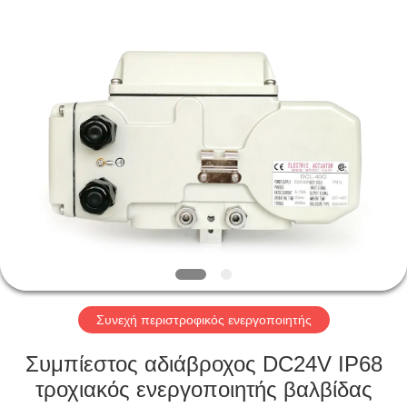
2026
Dynamic
Corporation
Limited.
All
Rights
Reserved.
ΣΠΊΤΙ
ΠΡΟΪΌΝΤΑ
ΕΜΦΆΝΙΣΗ
VR
ΠΕΡΊΠΟΥ
ΕΜΕΊΣ
Συνεχή περιστροφικός ενεργοποιητής
Συμπίεστος αδιάβροχος DC24V IP68
ΓΎΡΟΣ
τροχιακός ενεργοποιητής βαλβίδας