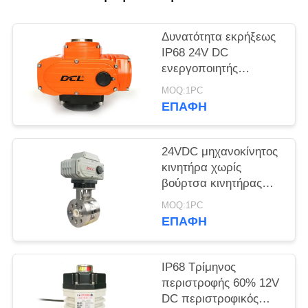
中
Δυνατότητα εκρήξεως
IP68 24V DC
文
ενεργοποιητής
官
βαλβίδας
MOQ:1PC
διαμόρφωσης
ΕΠΑΦΉ
网
24VDC μηχανοκίνητος
SITEMAP
κινητήρα χωρίς
βούρτσα κινητήρας
PRIVACY
βαλβίδας
MOQ:1PC
ΕΠΑΦΉ
POLICY
IP68 Τρίμηνος
περιστροφής 60% 12V
DC περιστροφικός