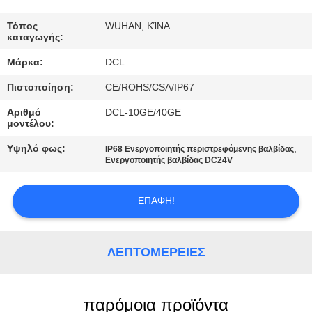
ΕΡΓΟΣΤΑΣΊΩΝ
Τόπος
WUHAN, ΚΊΝΑ
καταγωγής:
ΠΟΙΟΤΙΚΌΣ
Μάρκα:
DCL
ΈΛΕΓΧΟΣ
Πιστοποίηση:
CE/ROHS/CSA/IP67
ΜΑΣ
Αριθμό
DCL-10GE/40GE
μοντέλου:
ΕΛΆΤΕ
Υψηλό φως:
,
IP68 Ενεργοποιητής περιστρεφόμενης βαλβίδας
ΣΕ
Ενεργοποιητής βαλβίδας DC24V
ΕΠΑΦΉ
ΕΠΑΦΉ!
ΜΕ
ΖΗΤΉΣΤΕ
ΛΕΠΤΟΜΈΡΕΙΕΣ
ΈΝΑ
ΑΠΌΣΠΑΣΜΑ
παρόμοια προϊόντα