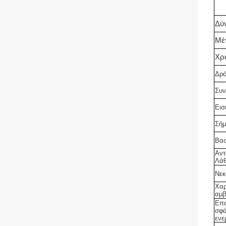
Δύ
Μέ
Χρ
Δρό
Συν
Εισ
Σήμ
Βασ
Αντ
Λά
Νεκ
Χαρ
αμβ
Επ
σφά
ενε