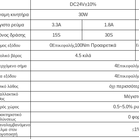
DC24V±10%
ναμη κινητήρα
30W
γιστο ρεύμα
3.3Α
1.8Α
όνος δράσης
15S
30S
0
Επικεφαλής
100Nm Προαιρετικά
Ε
μος εξόδου
4.5 κιλά
ολικό βάρος
4
Επικεφαλή
ερχόμενο σήμα
4
Επικεφαλή
α εξόδου
όχι περισσότε
ικό λάθος
αλλακτικό
Μέγιστ
θος
0.5~5.0% ρυ
ρός χώρος
ακτηριστικό
0 φο
λύνσεως
αναλαμβανόμενο
≤
1
λμα στον
ργοποιητή