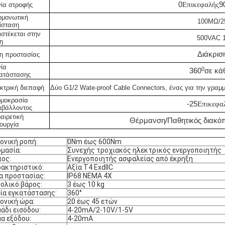
0
Επικεφαλής
9
ία στροφής
μονωτική
100MΩ/2
ίσταση
ιστέκεται στην
500VAC 1
η
Διάκρισ
η προστασίας
ία
0
360
σε κά
ατάστασης
κτρική διεπαφή
Δύο G1/2 Wate-proof Cable Connectors, ένας για την γραμμ
μοκρασία
-25
Επικεφα
ιβάλλοντος
αιρετική
Θέρμανση/Παθητικός διακόπ
τουργία
ονική ροπή:
0Nm έως 600Nm
μασία:
Συνεχής τροχιακός ηλεκτρικός ενεργοποιητής
ος:
Ενεργοποιητής ασφαλείας από έκρηξη
ακτηριστικό:
Αξία T4 ExdIIC
α προστασίας:
IP68 NEMA 4X
ολικό βάρος:
3 έως 10 kg
ία εγκατάστασης:
360°
ονική ώρα:
20 έως 45 ετών
άδι εισόδου:
4-20mA/2-10V/1-5V
α εξόδου:
4-20mA