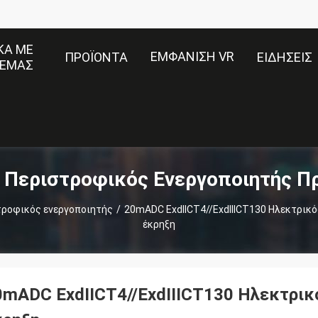
ΚΆ ΜΕ
ΕΜΦΆΝΙΣΗ VR
ΠΡΟΪΌΝΤΑ
ΕΙΔΉΣΕΙΣ
ΕΜΆΣ
 Περιστροφικός Ενεργοποιητής Π
τροφικός ενεργοποιητής
/
20mADC ExdIICT4//ExdIIICT130 Ηλεκτρικό
έκρηξη
0mADC ExdIICT4//ExdIIICT130 Ηλεκτρικ