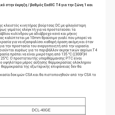
 στην έκρηξη / βαθμός ExdIIC T4 για την ζώνη 1 και
ης κλειστός κινητήρας βούρτσας DC με φλεγόστερη
ήρως γεμάτος ελεγκτή για να προστατεύσει τα
άβλου κυλίνδρου με αδιάβροχο κενό και μήκος
ας καλύπτεται με 10mm θραύσιμο γυαλί που μπορεί να
κρασία για να εξασφαλίσει καθαρή όραση ακόμη και όταν
για την προστασία του ενεργοποιητή από την υγρασία.
οιούνται ευρέως για το περιβάλλον εκρηκτικών αερίων.Τ4
σία πρέπει να είναι μικρότερη από 135 °C ((300F)Η
 125°C. Ο προστατευτής υπερθέρμανσης PTC είναι
το υψηλότερο μέρος αύξησης θερμοκρασίας ολόκληρου
 η θερμοκρασία της εξωτερικής επιφάνειας δεν θα
ικασία δοκιμών CSA και θα πιστοποιηθούν από την CSA το
DCL-40GE