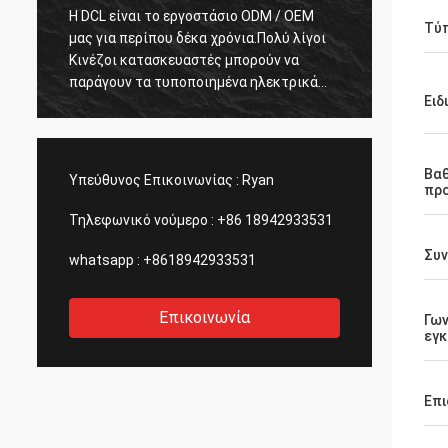
Η DCL είναι το εργοστάσιο ODM / OEM
Με 15 χρόνια συν
Τύ
μας για περίπου δέκα χρόνια.Πολύ λίγοι
είμαστε πολύ ευχ
Κινέζοι κατασκευαστές μπορούν να
προϊόντα της DCL
παράγουν τα τυποποιημένα ηλεκτρικά
ποιότητα πρώτα 
Ειδ
ενεργοποιητικά των ΗΠΑ με τέτοια καλή
είναι πολύ αυστη
ποιότητα.Γι' αυτό τους επιλέγουμε ως
προϊόντα.Πάντα 
μακροπρόθεσμους εταίρους μας.
και δοκιμές για 
τους σχέδια και 
Βα
Υπεύθυνος Επικοινωνίας :
Ryan
πρ
επίσης εκπληκτικ
έλεγχο ποιότητα
Τηλεφωνικό νούμερο :
+86 18942933531
εξωτερικής ανάθ
Συν
whatsapp :
+8618942933531
Επικοινωνία
Γων
εγ
Επι