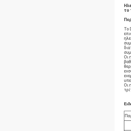
Ηλε
το 
Πε
Το 
επι
ηλε
συμ
δια
συμ
Οι 
βαθ
θερ
ενσ
ενε
υπε
Οι 
τρί
Ειδ
Πα