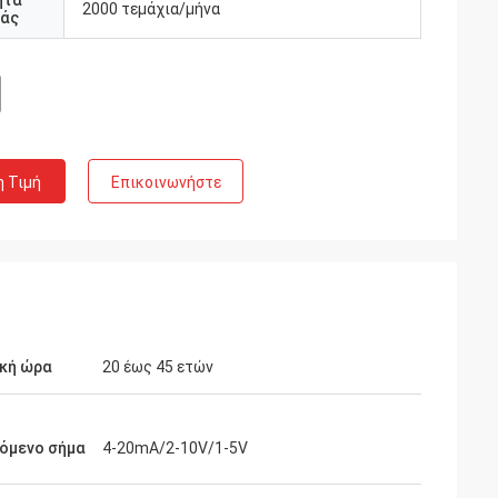
ητα
2000 τεμάχια/μήνα
άς
η Τιμή
Επικοινωνήστε
ική ώρα
20 έως 45 ετών
χόμενο σήμα
4-20mA/2-10V/1-5V