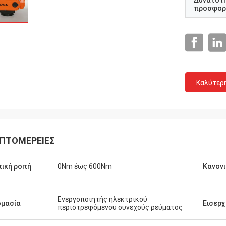
Δυνατότ
προσφορ
Καλύτερ
ΠΤΟΜΈΡΕΙΕΣ
ική ροπή
0Nm έως 600Nm
Κανον
Ενεργοποιητής ηλεκτρικού
ομασία
Εισερ
περιστρεφόμενου συνεχούς ρεύματος
ren GmbH - Γερμανία
Ομίλος Midea - Κίνα