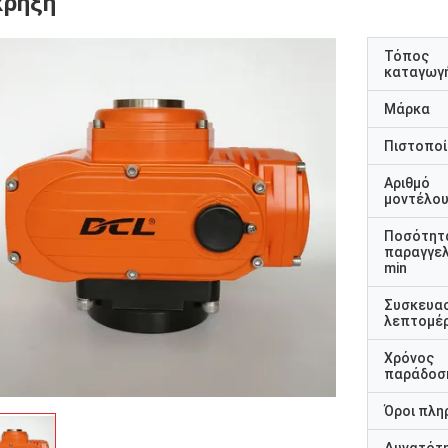
κρηξη
Τόπος
καταγωγ
Μάρκα
Πιστοποί
Αριθμό
μοντέλο
Ποσότητ
παραγγελ
min
Συσκευα
λεπτομέρ
Χρόνος
παράδοσ
Όροι πλη