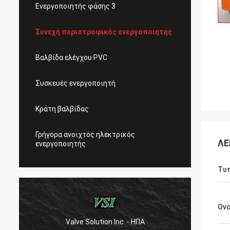
Ενεργοποιητής φάσης 3
Συνεχή περιστροφικός ενεργοποιητής
Βαλβίδα ελέγχου PVC
Συσκευές ενεργοποιητή
Κράτη βαλβίδας
Γρήγορα ανοιχτός ηλεκτρικός
ΛΕ
ενεργοποιητής
Τυπ
Ον
Valve Solution Inc. - ΗΠΑ
WESA Armatu