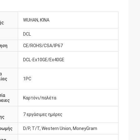
WUHAN, ΚΊΝΑ
ής
DCL
ηση
CE/ROHS/CSA/IP67
DCL-Ex10GE/Ex40GE
υ
α
ίας
1PC
σία
Καρτόνι/παλέτα
ειες
7 εργάσιμες ημέρες
ης
ρωμής
D/P, T/T, Western Union, MoneyGram