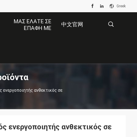
Greek
ΜΑΣ ΕΛΆΤΕ ΣΕ
中文官网
ΕΠΑΦΉ ΜΕ
描
ροϊόντα
述
ς ενεργοποιητής ανθεκτικός σε
ός ενεργοποιητής ανθεκτικός σε