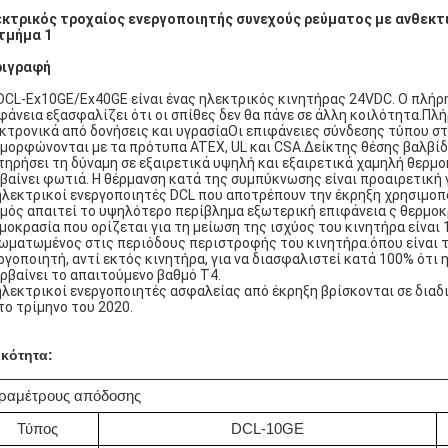
κτρικός τροχαίος ενεργοποιητής συνεχούς ρεύματος με ανθεκτικό
τμήμα 1
ριγραφή
DCL-Ex10GE/Ex40GE είναι ένας ηλεκτρικός κινητήρας 24VDC. Ο πλήρ
φάνεια εξασφαλίζει ότι οι σπίθες δεν θα πάνε σε άλλη κοιλότητα.Πλ
κτρονικά από δονήσεις και υγρασίαΟι επιφάνειες σύνδεσης τύπου στ
μορφώνονται με τα πρότυπα ATEX, UL και CSA.Δείκτης θέσης βαλβίδ
τηρήσει τη δύναμη σε εξαιρετικά υψηλή και εξαιρετικά χαμηλή θερμο
βαίνει φωτιά. Η θέρμανση κατά της συμπύκνωσης είναι προαιρετική 
ηλεκτρικοί ενεργοποιητές DCL που αποτρέπουν την έκρηξη χρησιμοπ
μός απαιτεί το υψηλότερο περίβλημα εξωτερική επιφάνεια ς θερμοκρα
μοκρασία που ορίζεται για τη μείωση της ισχύος του κινητήρα είναι
ωματωμένος στις περιόδους περιστροφής του κινητήρα.όπου είναι 
ργοποιητή, αντί εκτός κινητήρα, για να διασφαλιστεί κατά 100% ότι
ρβαίνει το απαιτούμενο βαθμό T4.
ηλεκτρικοί ενεργοποιητές ασφαλείας από έκρηξη βρίσκονται σε διαδ
το τρίμηνο του 2020.
ικότητα:
ραμέτρους απόδοσης
Τύπος
DCL-10GE