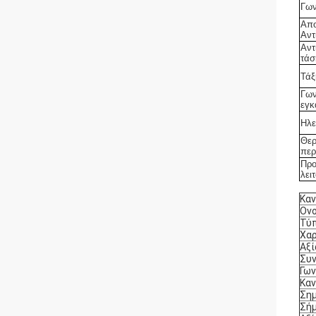
Γων
Απο
Αντ
Αντ
τάσ
Τάξ
Γων
εγκ
Ηλε
Θερ
περ
Προ
λει
Καν
Ονο
Τύπ
Χαρ
Αξί
Συν
Γων
Καν
Σημ
Σήμ