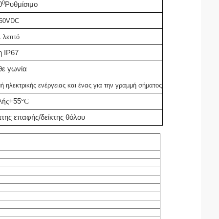
0
0
Ρυθμίσιμο
50VDC
 λεπτό
η IP67
θε γωνία
ή ηλεκτρικής ενέργειας και ένας για την γραμμή σήματος
λής
+55
°C
της επαφής/δείκτης θόλου