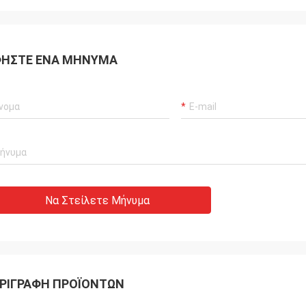
ΉΣΤΕ ΈΝΑ ΜΉΝΥΜΑ
Να Στείλετε Μήνυμα
ΡΙΓΡΑΦΉ ΠΡΟΪΌΝΤΩΝ