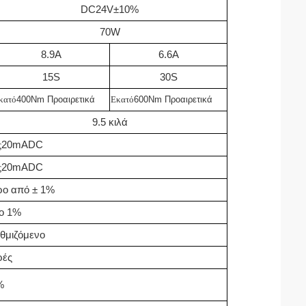
DC24V±10%
70W
8.9Α
6.6Α
15S
30S
κατό
400Nm Προαιρετικά
Εκατό
600Nm Προαιρετικά
9.5 κιλά
ς
20mADC
ς
20mADC
ρο από ± 1%
ο 1%
θμιζόμενο
ρές
%